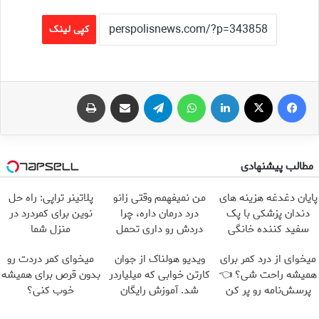
کپی لینک
فیس بوک
X
لینکدین
واتس آپ
تلگرام
اشتراک گذاری از طریق ایمیل
چاپ
مطالب پیشنهادی
پایان دغدغه هزینه های
من نمیفهمم وقتی زانو
پلاتینر تراپی: راه حل
دندان پزشکی با پک
درد درمان داره، چرا
نوین برای کمردرد در
سفید کننده خانگی
دردش رو داری تحمل
منزل شما
میکنی؟❗
میخوای از درد کمر برای
ویدیو هولناک از جوان
میخوای کمر دردت رو
همیشه راحت شی؟ 👈
کارتن خوابی که میلیاردر
بدون قرص برای همیشه
پرسش‌نامه رو پر کن
شد. آموزش رایگان
خوب کنی؟
(◂پرسش‌نامه رو پر کن)