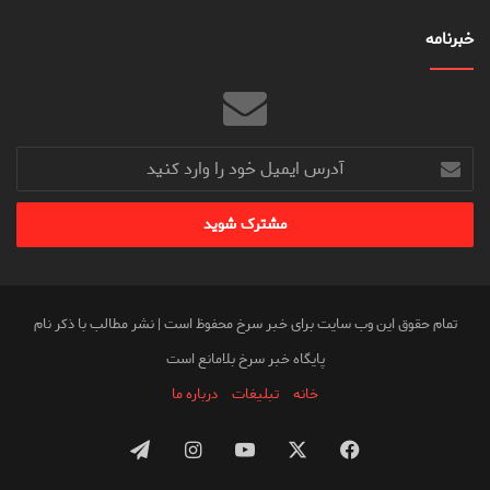
خبرنامه
آدرس
ایمیل
خود
را
وارد
کنید
تمام حقوق این وب سایت برای خبر سرخ محفوظ است | نشر مطالب با ذکر نام
پایگاه خبر سرخ بلامانع است
خانه
تبلیغات
درباره ما
فیس
X
یوتیوب
اینستاگرام
تلگرام