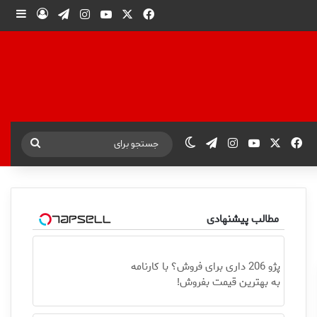
X
فیس بوک
یوتیوب
اینستاگرام
تلگرام
ورود
ساید
X
فیس بوک
یوتیوب
اینستاگرام
تلگرام
تغییر پوسته
جستجو
برای
مطالب پیشنهادی
پژو 206 داری برای فروش؟ با کارنامه
به بهترین قیمت بفروش!