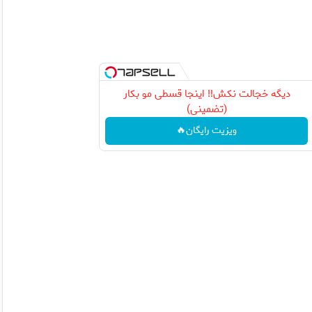
دیگه خجالت نکش‼️ اینجا قسطی مو بکار
(تضمینی)
ویزیت رایگان🔥