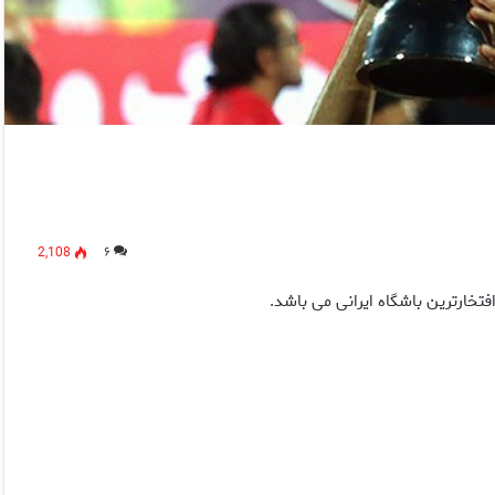
2,108
۶