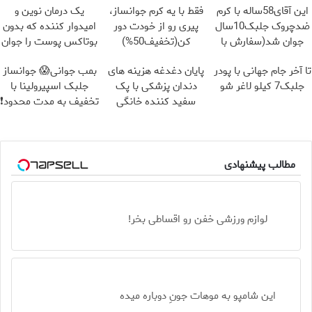
این آقای58ساله با کرم
فقط با یه کرم جوانساز،
یک درمان نوین و
ضدچروک جلبک10سال
پیری رو از خودت دور
امیدوار کننده که بدون
جوان شد(سفارش با
کن(تخفیف50%)
بوتاکس پوست را جوان
تخفیف)
می کند
تا آخر جام جهانی با پودر
پایان دغدغه هزینه های
بمب جوانی😱 جوانساز
جلبک7 کیلو لاغر شو
دندان پزشکی با پک
جلبک اسپیرولینا با
سفید کننده خانگی
تخفیف به مدت محدود❗
مطالب پیشنهادی
لوازم ورزشی خفن رو اقساطی بخر!
این شامپو به موهات جونِ دوباره میده