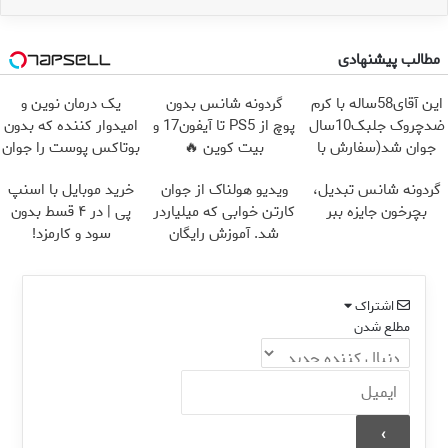
مطالب پیشنهادی
این آقای58ساله با کرم
گردونه شانس بدون
یک درمان نوین و
ضدچروک جلبک10سال
پوچ از PS5 تا آیفون17 و
امیدوار کننده که بدون
جوان شد(سفارش با
بیت کوین 🔥
بوتاکس پوست را جوان
تخفیف)
می کند
گردونه شانس تبدیل،
ویدیو هولناک از جوان
خرید موبایل با اسنپ
بچرخون جایزه ببر
کارتن خوابی که میلیاردر
پی | در ۴ قسط بدون
شد. آموزش رایگان
سود و کارمزد!
اشتراک
مطلع شدن