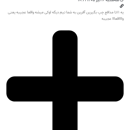
سه‌شنبه ۱۶ تیر ۱۴۰۵ ۱۸:۲۱
یه ۱۱تا مدافع چپ بگیرین آفرین به شما تیم دیگه اوکی میشه واقعا عجیبه یعنی
وااااقعااا عجیبه