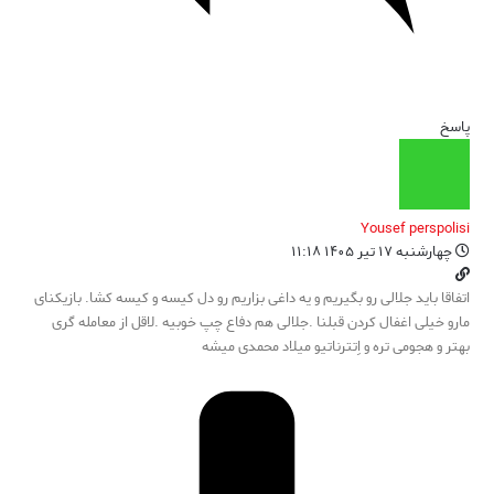
پاسخ
Yousef perspolisi
چهارشنبه ۱۷ تیر ۱۴۰۵ ۱۱:۱۸
اتفاقا باید جلالی رو بگیریم و یه داغی بزاریم رو دل کیسه و کیسه کشا. بازیکنای
مارو خیلی اغفال کردن قبلنا .جلالی هم دفاع چپ خوبیه .لاقل از معامله گری
بهتر و هجومی تره و اِتترناتیو میلاد محمدی میشه