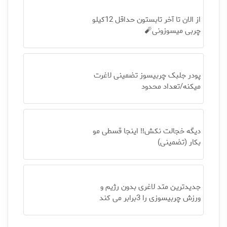
از الان تا آخر تابستون حداقل 12کیلو
چربی میسوزونی🧨
پودر جلبک چربیسوز تضمینی لاغرت
میکنه/تعداد محدود
دیگه خجالت نکش‼️ اینجا قسطی مو
بکار (تضمینی)
جدیدترین متد لاغری بدون رژیم و
ورزش چربیسوزی را 3برابر می کند