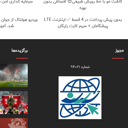
کاشت مو با خط رویش طبیعی😍 اقساطی بدون
سرمایه گذاری امن با 
بهره
بدون پیش پرداخت در 4 قسط ✅ اینترنت LTE
ویدیو هولناک از جوان ک
پیشگامان + سیم کارت رایگان
شد. آموز
مجوز
برگزیده‌ها
شماره ۹۴۰۲۱