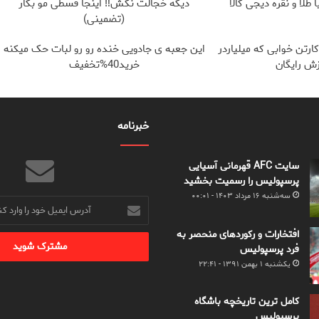
طلا و نقره دیجی کالا
دیگه خجالت نکش‼️ اینجا قسطی مو بکار
(تضمینی)
ارتن خوابی که میلیاردر
این جعبه ی جادویی خنده رو رو لبات حک میکنه
ش رایگان
خرید40%تخفیف
خبرنامه
سایت AFC قهرمانی آسیایی
پرسپولیس را رسمیت بخشید
سه‌شنبه ۱۶ مرداد ۱۴۰۳ - ۰۰:۰۱
آدرس
ایمیل
خود
افتخارات و رکوردهای منحصر به
را
فرد پرسپولیس
وارد
یکشنبه ۱ بهمن ۱۳۹۱ - ۲۲:۴۱
کنید
کامل ترین تاریخچه باشگاه
پرسپولیس