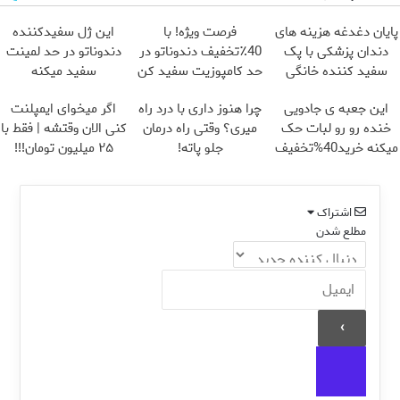
پایان دغدغه هزینه های
فرصت ویژه! با
این ژل سفیدکننده
دندان پزشکی با پک
40٪تخفیف دندوناتو در
دندوناتو در حد لمینت
سفید کننده خانگی
حد کامپوزیت سفید کن
سفید میکنه
(40%تخفیف)
این جعبه ی جادویی
چرا هنوز داری با درد راه
اگر میخوای ایمپلنت
خنده رو رو لبات حک
میری؟ وقتی راه درمان
کنی الان وقتشه | فقط با
میکنه خرید40%تخفیف
جلو پاته!
۲۵ میلیون تومان!!!
اشتراک
مطلع شدن