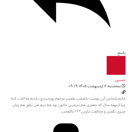
پاسخ
حسین
سه‌شنبه ۸ اردیبهشت ۱۴۰۵ ۰۹:۱۹
خانم شجاعی آبی دوست باتعصب همسر مرحوم پورحیدری بایدم مخالفت کنه
چرا اینهمه سال که جعفری هم سرمربی خاتون بود هم تیم ملی بطور هم زمان
چیزی نگفتن و مخالفت نکردن؟؟؟ یاللعجب