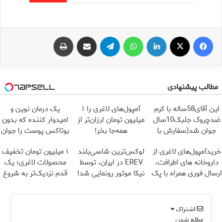
فیس بوک
X
لینکدین
واتس آپ
تلگرام
اشتراک گذاری از طریق ایمیل
چاپ
مطالب پیشنهادی
این آقای58ساله با کرم
آمپول‌های لاغری را ۱
یک درمان نوین و
ضدچروک جلبک10سال
میلیون تومان ارزان‌تر از
امیدوار کننده که بدون
جوان شد(سفارش با
همه‌جا بخر!
بوتاکس پوست را جوان
تخفیف)
می کند
خریدآمپول‌های لاغری از
لوکس‌ترین شاسی‌بلند
۱ میلیون تومان تخفیف
داروخانه های اطرافت،
EREV در ایران، توسط
محصولات لاغری؛ یک
ارسال فوری همراه با پک
نیکا موتور رونمایی شد!
قدم نزدیک‌تر به شروع
یخ!
کاهش وزن
اشتراک
مطلع شدن