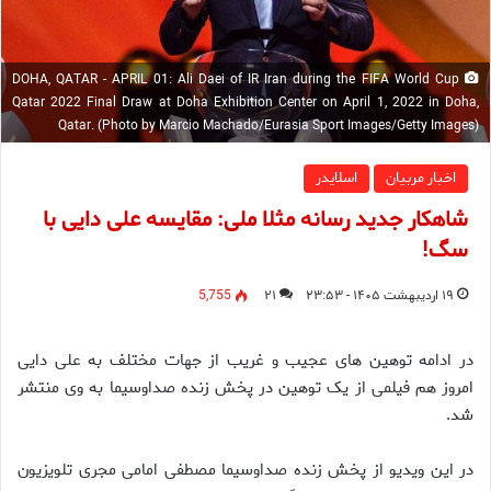
DOHA, QATAR - APRIL 01: Ali Daei of IR Iran during the FIFA World Cup
Qatar 2022 Final Draw at Doha Exhibition Center on April 1, 2022 in Doha,
Qatar. (Photo by Marcio Machado/Eurasia Sport Images/Getty Images)
اخبار مربیان
اسلایدر
شاهکار جدید رسانه مثلا ملی: مقایسه علی دایی با
سگ!
۱۹ اردیبهشت ۱۴۰۵ - ۲۳:۵۳
۲۱
5,755
در ادامه توهین های عجیب و غریب از جهات مختلف به علی دایی
امروز هم فیلمی از یک توهین در پخش زنده صداوسیما به وی منتشر
شد.
در این ویدیو از پخش زنده صداوسیما مصطفی امامی مجری تلویزیون