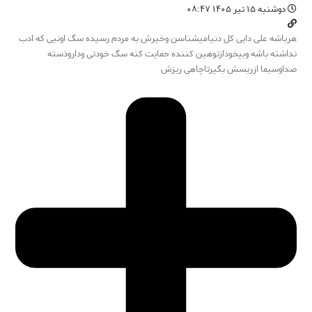
دوشنبه ۱۵ تیر ۱۴۰۵ ۰۸:۴۷
هرباشه علی دایی کل دنیامیشناسن وخیرش به مردم رسیده سگ اونیی که ادب
نداشته باشه وبیخودازتوهین کننده حمایت کنه سگ خودتی وداروذسته
صداوسیما ازریسش بگیرتاچاهی ریزش