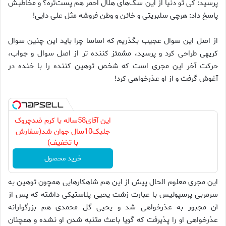
پرسید: کی تو دنیا از این سگ‌های هلال احمر هم پست‌تره؟ و مخاطبش
پاسخ داد: هرچی سلبریتی و خائن و وطن فروشه مثل علی دایی!
از اصل این سوال عجیب بگذریم که اساسا چرا باید این چنین سوال
کریهی طراحی کرد و پرسید، مشمئز کننده تر از اصل سوال و جواب،
حرکت آخر این مجری است که شخص توهین کننده را با خنده در
آغوش گرفت و از او عذرخواهی کرد!
این آقای58ساله با کرم ضدچروک
جلبک10سال جوان شد(سفارش
با تخفیف)
خرید محصول
این مجری معلوم الحال پیش از این هم شاهکارهایی همچون توهین به
سرمربی پرسپولیس با عبارت زشت یحیی پلاستیکی داشته که پس از
آن مجبور به عذرخواهی شد و یحیی گل محمدی هم بزرگوارانه
عذرخواهی او را پذیرفت که گویا باعث متنبه شدن او نشده و همچنان