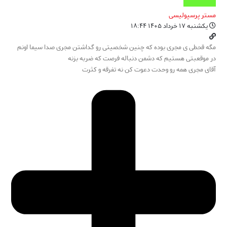
مستر پرسپولیسی
یکشنبه ۱۷ خرداد ۱۴۰۵ ۱۸:۴۴
مگه قحطی ی مجری بوده که چنین شخصیتی رو گداشتن مجری صدا سیما اونم
در موقعبتی هستیم که دشمن دنباله فرصت که ضربه بزنه
آقای مجری همه رو وحدت دعوت کن نه تفرقه و کثرت