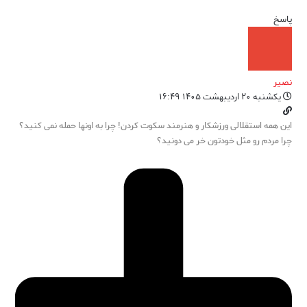
پاسخ
نصیر
یکشنبه ۲۰ اردیبهشت ۱۴۰۵ ۱۶:۴۹
این همه استقلالی ورزشکار و هنرمند سکوت کردن! چرا به اونها حمله نمی کنید؟
چرا مردم رو مثل خودتون خر می دونید؟