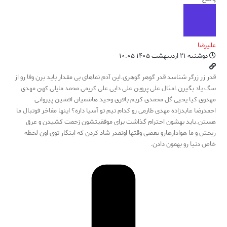
علیرضا
دوشنبه ۲۱ اردیبهشت ۱۴۰۵ ۱۰:۰۵
قدر زر زرگر شناسد قدر گوهر گوهری.این آدم نماهای بی مقدار باید برن وفا رو از
سگ یاد بگیرن.امثال علی پروین علی دایی علی کریمی محمد مایلی کهن مهدی
مهدوی کیا یحیی گل محمدی کریم باقری وحید هاشمیان افشین پیروانی
احمدرضا عابدزاده مهدی طارمی رو کدام تیم تو آسیا داره؟ اینها مفاخر فوتبال ما
هستن.باید بهشون احترام گذاشت برای موفقیتشون زحمت کشیدن و عرق
ریختن و ما هوادارهارو بعضی وقتها اونقدر شاد کردن که اینگار توی اون لحظه
خاص دنیا رو بهمون دادن.