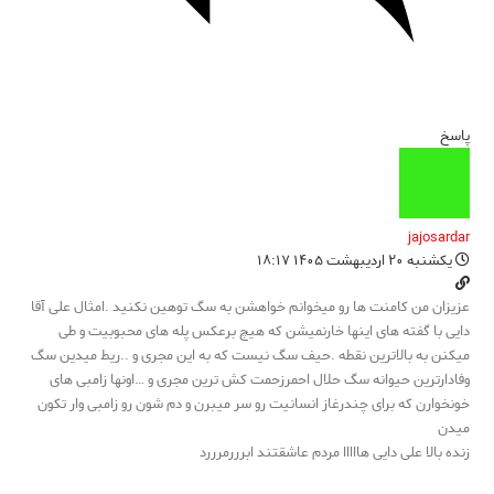
پاسخ
jajosardar
یکشنبه ۲۰ اردیبهشت ۱۴۰۵ ۱۸:۱۷
عزیزان من کامنت ها رو میخوانم خواهشن به سگ توهین نکنید .امثال علی آقا
دایی با گفته های اینها خارنمیشن که هیچ برعکس پله های محبوبیت و طی
میکنن به بالاترین نقطه .حیف سگ نیست که به این مجری و ..ریط میدین سگ
وفادارترین حیوانه سگ حلال احمرزحمت کش ترین مجری و …اونها زامبی های
خونخوارن که برای چندرغاز انسانیت رو سر میبرن و دم شون رو زامبی وار تکون
میدن
زنده بالا علی دایی هااااا مردم عاشقتند ابرررمرررد