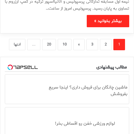
نیمه اول مسابقه تدارکاتی پرسپولیس و آلانیااسپور ترکیه در کمپ ارزروم با
تساوی به پایان رسید. پرسپولیس امروز از ساعت…
بیشتر بخوانید »
1
2
3
»
10
20
...
انتها
مطالب پیشنهادی
ماشین چانگان برای فروش داری؟ اینجا سریع
بفروشش
لوازم ورزشی خفن رو اقساطی بخر!