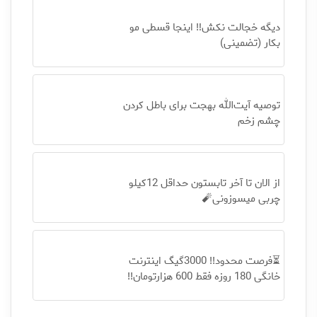
دیگه خجالت نکش‼️ اینجا قسطی مو
بکار (تضمینی)
توصیه آیت‌الله بهجت برای باطل کردن
چشم زخم
از الان تا آخر تابستون حداقل 12کیلو
چربی میسوزونی🧨
⏳فرصت محدود!! 3000گیگ اینترنت
خانگی 180 روزه فقط 600 هزارتومان!!