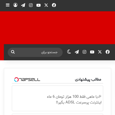
X
فیس بوک
یوتیوب
اینستاگرام
تلگرام
ورود
ساید
X
فیس بوک
یوتیوب
اینستاگرام
تلگرام
تغییر پوسته
جستجو
برای
مطالب پیشنهادی
🎉با ماهی فقط 100 هزار تومان 6 ماه
اینترنت پرسرعت ADSL بگیر!!